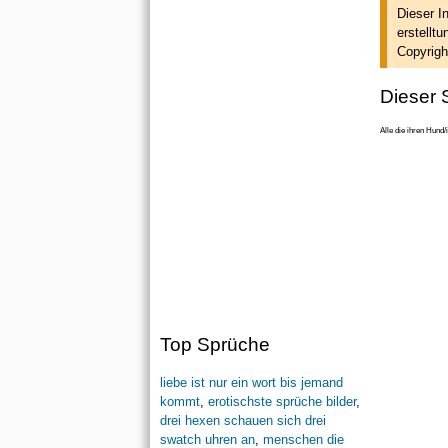
Dieser I
erstellt
un
Copyrigh
Dieser S
Alle die ihren Hund/
Top Sprüche
liebe ist nur ein wort bis jemand
kommt
,
erotischste sprüche bilder
,
drei hexen schauen sich drei
swatch uhren an
,
menschen die