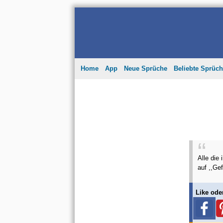
Home
App
Neue Sprüche
Beliebte Sprüc
Alle die 
auf ,,Gefä
Like ode