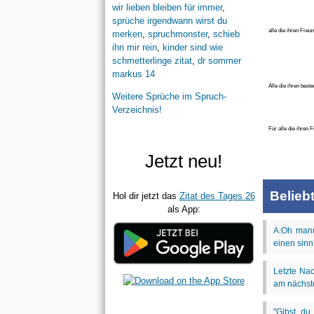
wir lieben bleiben für immer
,
sprüche irgendwann wirst du
alle die ihren Freun
merken
,
spruchmonster
,
schieb
me
ihn mir rein
,
kinder sind wie
schmetterlinge zitat
,
dr sommer
markus 14
Alle die ihren beste
Weitere Sprüche im Spruch-
Verzeichnis!
Für alle die ihren 
Jetzt neu!
Belieb
Hol dir jetzt das
Zitat des Tages 26
als App: