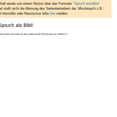
nhalt wurde von einem Nutzer über das Formular
"Spruch erstellen"
d stellt nicht die Meinung des Seitenbetreibers dar. Missbrauch z.B.:
t-Verstöße oder Rassismus bitte
hier
melden.
pruch als Bild!
ihre Hunde mehr lieben als alles andere auf der Welt drücken auf ,,Gefällt mir'