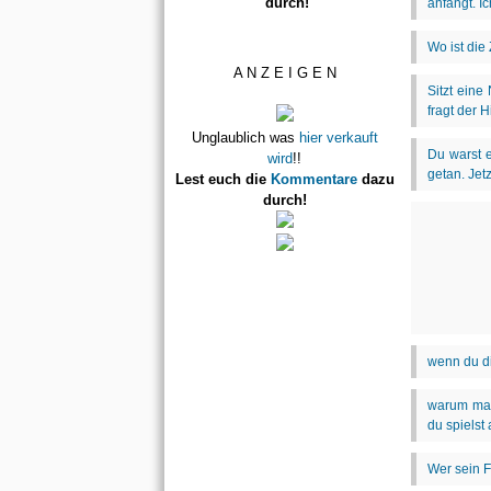
durch!
A N Z E I G E N
Unglaublich was
hier verkauft
wird
!!
Lest euch die
Kommentare
dazu
durch!