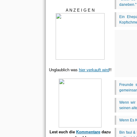
A N Z E I G E N
Unglaublich was
hier verkauft wird
!!
Lest euch die
Kommentare
dazu