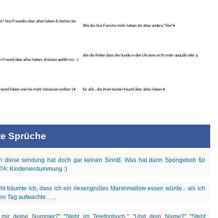
d / ihre Freundin über alles lieben & ihn/sie nie
Alle die ihre Familie mehr lieben als alles andere "like"♥
alle die finden dass die hunde in den Ukraine nicht mehr gequält oder g
n Freund über alles lieben, drücken gefällt mir. :)
Freund lieben und nie mehr loslassen wollen :)♥
für alle , die ihren besten freund über alles lieben ♥
te Sprüche