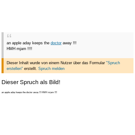
an apple aday keeps the
doctor
away !!!
HMH mjam !!!!
Dieser Inhalt wurde von einem Nutzer über das Formular
"Spruch
erstellen"
erstellt
.
Spruch melden
Dieser Spruch als Bild!
an apple aday keeps the doctor away !!! HMH mjam !!!!