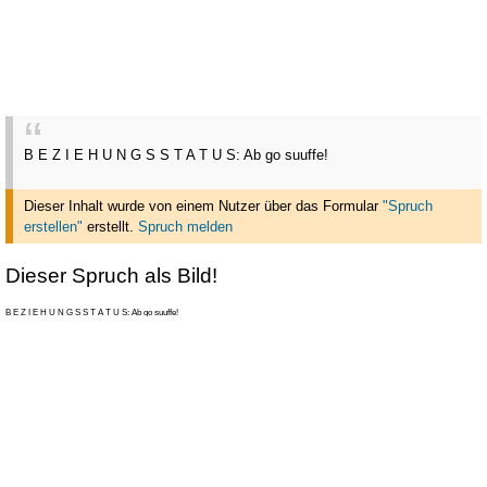
B E Z I E H U N G S S T A T U S: Ab go suuffe!
Dieser Inhalt wurde von einem Nutzer über das Formular
"Spruch
erstellen"
erstellt
.
Spruch melden
Dieser Spruch als Bild!
B E Z I E H U N G S S T A T U S: Ab go suuffe!