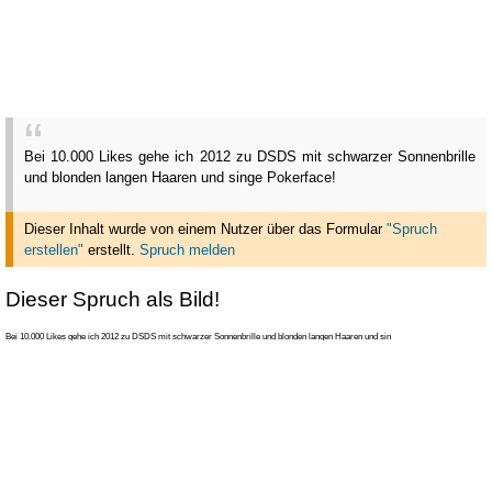
Bei 10.000 Likes gehe ich 2012 zu DSDS mit schwarzer Sonnenbrille
und blonden langen Haaren und singe Pokerface!
Dieser Inhalt wurde von einem Nutzer über das Formular
"Spruch
erstellen"
erstellt
.
Spruch melden
Dieser Spruch als Bild!
Bei 10.000 Likes gehe ich 2012 zu DSDS mit schwarzer Sonnenbrille und blonden langen Haaren und sin