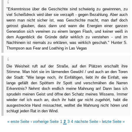
"Erkenntnisse über die Geschichte sind schwierig zu gewinnnen, zu
viel Scheißdreck wird über sie verzapft - gegen Bezahlung. Aber auch
wenn man nicht sicher ist, was Geschichte macht, man darf doch
getrost glauben, dass dann und wann die Energien einer ganzen
Generation sich vereinen zu einem langen Flash, und keiner weiß in
dem Augenblick die Gründe dafür wirklich zu verstehen - und im
Nachhinein ist niemals zu erklären, was wirklich geschah." Hunter S.
Thompson aus Fear and Loathing in Las Vegas
Die Weisheit ruft auf der Straße, auf den Plätzen erschallt ihre
Stimme. Man hört sie im lärmenden Gewühl / und auch an den Toren
der Stadt: "Wie lange noch, ihr Einfältigen, liebt ihr die Einfalt, wie
lange gefällt den Spöttern ihr Spott und verschmähen die Narren
Erkenntnis? Nehmt doch endlich meine Mahnung an! Dann lass ich
sprudeln meinen Geist und öffne den Schatz meines Wissens. Immer
wieder rief ich euch an, doch ihr habt gar nicht zugehört, habt die
ausgestreckte Hand missachtet, wolltet die Mahnung nicht hören und
schlugt jeden Rat in den Wind.
« erste Seite
‹ vorherige Seite
1
2
3
4
nächste Seite ›
letzte Seite »