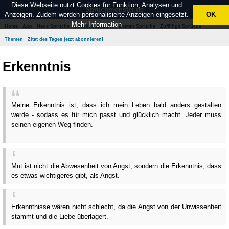
Diese Webseite nutzt Cookies für Funktion, Analysen und
Spruchmonster.de
Anzeigen. Zudem werden personalisierte Anzeigen eingesetzt.
OK
Mehr Information
Home
App
Neue Sprüche
Beliebte Sprüche
Besten Sprüche
Zufällige Sprüche
Themen
Zitat des Tages jetzt abonnieren!
Erkenntnis
Meine Erkenntnis ist, dass ich mein Leben bald anders gestalten
werde - sodass es für mich passt und glücklich macht. Jeder muss
seinen eigenen Weg finden.
Mut ist nicht die Abwesenheit von Angst, sondern die Erkenntnis, dass
es etwas wichtigeres gibt, als Angst.
Erkenntnisse wären nicht schlecht, da die Angst von der Unwissenheit
stammt und die Liebe überlagert.