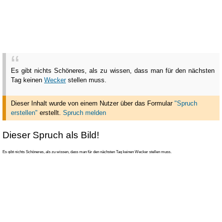
Es gibt nichts Schöneres, als zu wissen, dass man für den nächsten
Tag keinen
Wecker
stellen muss.
Dieser Inhalt wurde von einem Nutzer über das Formular
"Spruch
erstellen"
erstellt
.
Spruch melden
Dieser Spruch als Bild!
Es gibt nichts Schöneres, als zu wissen, dass man für den nächsten Tag keinen Wecker stellen muss.