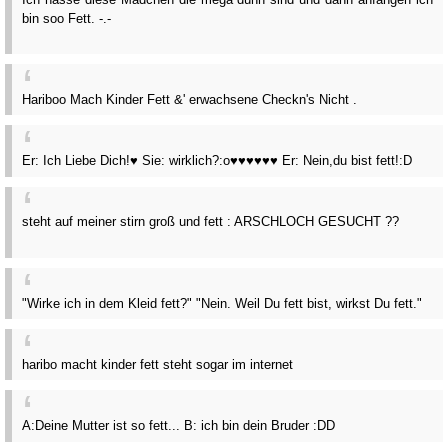
bin soo Fett. -.-
Hariboo Mach Kinder Fett &' erwachsene Checkn's Nicht .
Er: Ich Liebe Dich!♥ Sie: wirklich?:o♥♥♥♥♥♥ Er: Nein,du bist fett!:D
steht auf meiner stirn groß und fett : ARSCHLOCH GESUCHT ??
"Wirke ich in dem Kleid fett?" "Nein. Weil Du fett bist, wirkst Du fett."
haribo macht kinder fett steht sogar im internet
A:Deine Mutter ist so fett... B: ich bin dein Bruder :DD