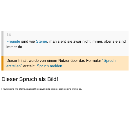
Freunde
sind wie
Sterne
, man sieht sie zwar nicht immer, aber sie sind
immer da.
Dieser Inhalt wurde von einem Nutzer über das Formular
"Spruch
erstellen"
erstellt
.
Spruch melden
Dieser Spruch als Bild!
Freunde sind wie Sterne, man sieht sie zwar nicht immer, aber sie sind immer da.