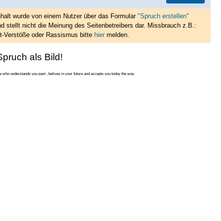
nhalt wurde von einem Nutzer über das Formular
"Spruch erstellen"
d stellt nicht die Meinung des Seitenbetreibers dar. Missbrauch z.B.:
t-Verstöße oder Rassismus bitte
hier
melden.
pruch als Bild!
 who understands you past , belives in your future and accepts you today the way