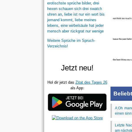
erotischste sprüche bilder
,
drei
hexen schauen sich drei swatch
uhren an
,
liebe ist nur ein wort bis
not think too much of
jemand kommt
,
liebe meines
past ♥
lebens
,
eine wirbelsäule hat jeder
mensch aber rückgrat nur wenige
leave the past behi
Weitere Sprüche im Spruch-
begins. ♥ ( bruno m
Verzeichnis!
the best thing you ca
be his friend!
Jetzt neu!
Hol dir jetzt das
Zitat des Tages 26
als App:
Belieb