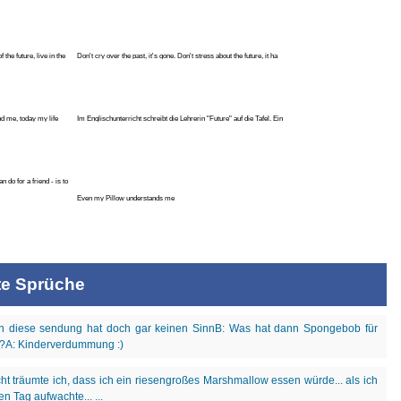
 the future, live in the
Don't cry over the past, it's gone. Don't stress about the future, it ha
nd me, today my life
Im Englischunterricht schreibt die Lehrerin "Future" auf die Tafel. Ein
ars :) ♥ )
n do for a friend - is to
Even my Pillow understands me
te Sprüche