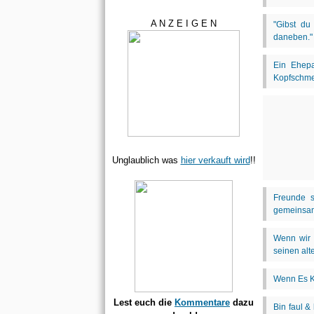
A N Z E I G E N
Unglaublich was
hier verkauft wird
!!
Lest euch die
Kommentare
dazu