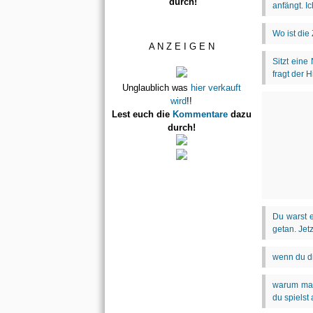
durch!
A N Z E I G E N
Unglaublich was
hier verkauft
wird
!!
Lest euch die
Kommentare
dazu
durch!