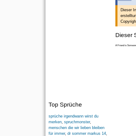
Dieser I
erstellt
un
Copyrigh
Dieser S
A Friend is Someone
Top Sprüche
sprüche irgendwann wirst du
merken
,
spruchmonster
,
menschen die wir lieben bleiben
für immer
,
dr sommer markus 14
,