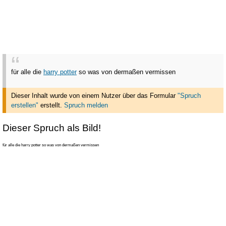
für alle die
harry potter
so was von dermaßen vermissen
Dieser Inhalt wurde von einem Nutzer über das Formular
"Spruch
erstellen"
erstellt
.
Spruch melden
Dieser Spruch als Bild!
für alle die harry potter so was von dermaßen vermissen