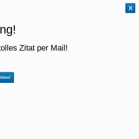
X
ng!
olles Zitat per Mail!
lden!