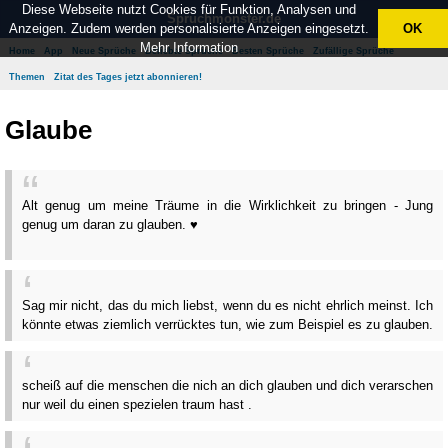
Diese Webseite nutzt Cookies für Funktion, Analysen und
Spruchmonster.de
Anzeigen. Zudem werden personalisierte Anzeigen eingesetzt.
OK
Mehr Information
Home
App
Neue Sprüche
Beliebte Sprüche
Besten Sprüche
Zufällige Sprüche
Themen
Zitat des Tages jetzt abonnieren!
Glaube
Alt genug um meine Träume in die Wirklichkeit zu bringen - Jung
genug um daran zu glauben. ♥
Sag mir nicht, das du mich liebst, wenn du es nicht ehrlich meinst. Ich
könnte etwas ziemlich verrücktes tun, wie zum Beispiel es zu glauben.
scheiß auf die menschen die nich an dich glauben und dich verarschen
nur weil du einen spezielen traum hast .