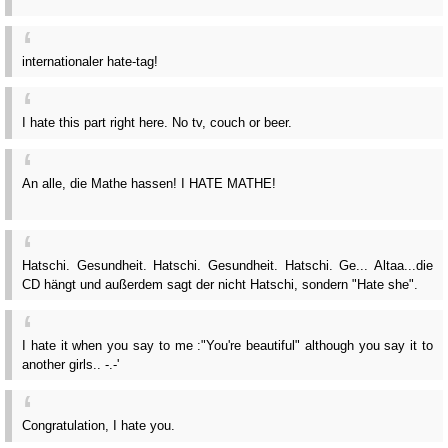
internationaler hate-tag!
I hate this part right here. No tv, couch or beer.
An alle, die Mathe hassen! I HATE MATHE!
Hatschi. Gesundheit. Hatschi. Gesundheit. Hatschi. Ge... Altaa...die
CD hängt und außerdem sagt der nicht Hatschi, sondern "Hate she".
I hate it when you say to me :"You're beautiful" although you say it to
another girls.. -.-'
Congratulation, I hate you.