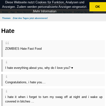
Diese Webseite nutzt Cookies für Funktion, Analysen und
Spruchmonster.de
Anzeigen. Zudem werden personalisierte Anzeigen eingesetzt.
OK
Mehr Information
Home
App
Neue Sprüche
Beliebte Sprüche
Besten Sprüche
Zufällige Sprüche
Themen
Zitat des Tages jetzt abonnieren!
Hate
ZOMBIES Hate Fast Food
I hate everything about you, why do I love you? ♥
Congratulations, i hate you....
i hate it when i forget to turn my swag off at night and i wake up
covered in bitches ...