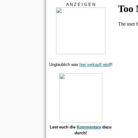
A N Z E I G E N
Unglaublich was
hier verkauft wird
!!
Lest euch die
Kommentare
dazu
durch!