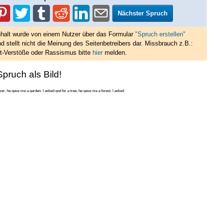
Nächster Spruch
nhalt wurde von einem Nutzer über das Formular
"Spruch erstellen"
d stellt nicht die Meinung des Seitenbetreibers dar. Missbrauch z.B.:
t-Verstöße oder Rassismus bitte
hier
melden.
pruch als Bild!
ower, he gave me a garden. I asked god for a tree, he gave me a forest. I asked