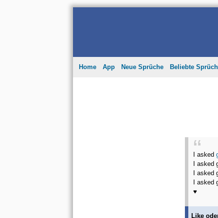
Home
App
Neue Sprüche
Beliebte Sprüc
I asked
I asked 
I asked 
I asked 
♥
Like ode