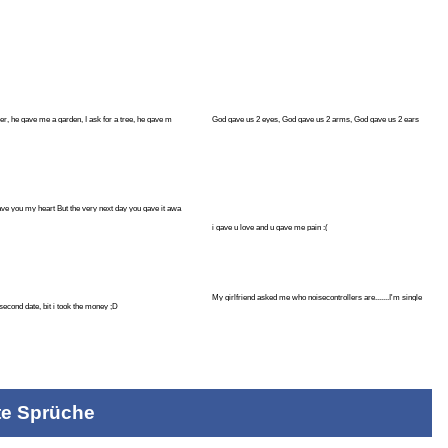
wer, he gave me a garden, I ask for a tree, he gave m
God gave us 2 eyes, God gave us 2 arms, God gave us 2 ears
but only 1 he
ve you my heart But the very next day you gave it awa
i gave u love and u gave me pain :(
My girlfriend asked me who noisecontrollers are.......I'm single
econd date, bit i took the money ;D
now. :
te Sprüche