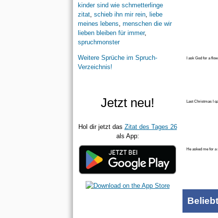
kinder sind wie schmetterlinge
zitat
,
schieb ihn mir rein
,
liebe
meines lebens
,
menschen die wir
lieben bleiben für immer
,
spruchmonster
Weitere Sprüche im Spruch-
I ask God for a flo
Verzeichnis!
Jetzt neu!
Last Christmas I ga
Hol dir jetzt das
Zitat des Tages 26
als App:
He asked me for a s
Belieb