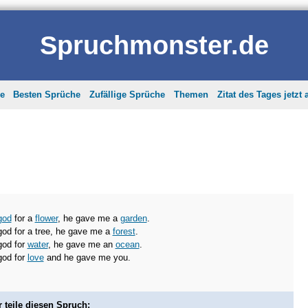
Spruchmonster.de
he
Besten Sprüche
Zufällige Sprüche
Themen
Zitat des Tages jetzt
god
for a
flower
, he gave me a
garden
.
god for a tree, he gave me a
forest
.
god for
water
, he gave me an
ocean
.
god for
love
and he gave me you.
r teile diesen Spruch: