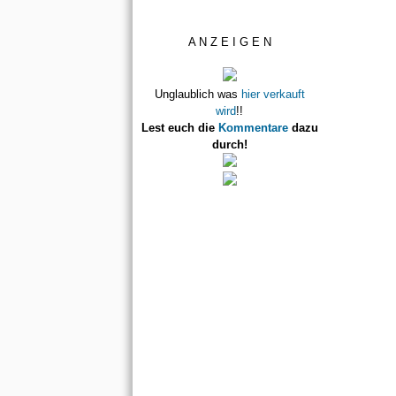
A N Z E I G E N
Unglaublich was
hier verkauft
wird
!!
Lest euch die
Kommentare
dazu
durch!