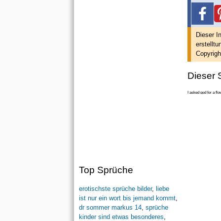
Dieser I
erstellt
un
Copyrigh
Dieser S
I asked god for a fl
Top Sprüche
erotischste sprüche bilder
,
liebe
ist nur ein wort bis jemand kommt
,
dr sommer markus 14
,
sprüche
kinder sind etwas besonderes
,