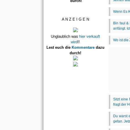
durch!
A N Z E I G E N
Unglaublich was
hier verkauft
wird
!!
Lest euch die
Kommentare
dazu
durch!