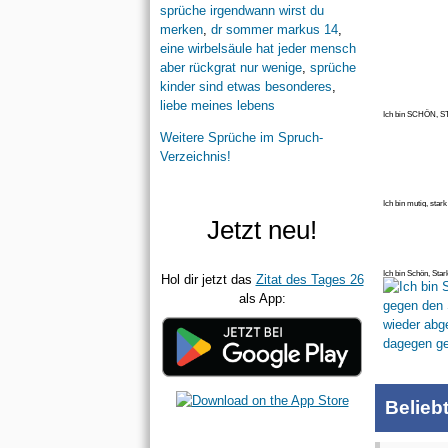
sprüche irgendwann wirst du
merken
,
dr sommer markus 14
,
eine wirbelsäule hat jeder mensch
aber rückgrat nur wenige
,
sprüche
kinder sind etwas besonderes
,
liebe meines lebens
Ich bin SCHÖN, S
gelaufen -STARK
Weitere Sprüche im Spruch-
Verzeichnis!
Ich bin mutig, star
ab
Jetzt neu!
Ich bin Schön, Sta
Hol dir jetzt das
Zitat des Tages 26
wied
als App:
Belieb