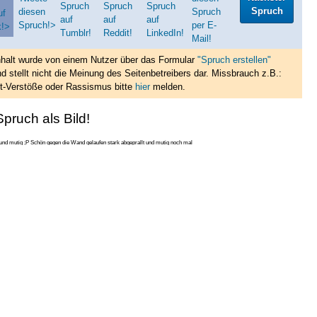
Spruch
nhalt wurde von einem Nutzer über das Formular
"Spruch erstellen"
d stellt nicht die Meinung des Seitenbetreibers dar. Missbrauch z.B.:
t-Verstöße oder Rassismus bitte
hier
melden.
pruch als Bild!
k und mutig ;P Schön gegen die Wand gelaufen stark abgeprallt und mutig noch mal