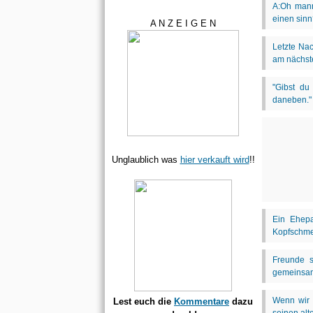
A N Z E I G E N
Unglaublich was
hier verkauft wird
!!
Lest euch die
Kommentare
dazu