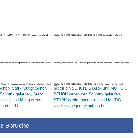
TARK und MUTIG!!! -SCHÖN gegen die Wand
Ich bin SCHÖN, STARK und MUTIG: SCHÖN gegen den Schrank
gelaufen, STARK
k und schön. Mutig gegen die Wand gelaufen, stark
Schön, stark und mutig... schön gegen die Wand gelaufen... stark abgepra
rk Mutig: Schön gegen den Schrank gelaufen, Stark
Ich bin SCHÖN, STARK und MUTIG... SCHÖN gegen den Schrank
gelaufen, STAR
te Sprüche