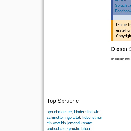
Dieser I
erstellt
un
Copyrigh
Dieser S
Ich bin schön ,star
Top Sprüche
spruchmonster
,
kinder sind wie
schmetterlinge zitat
,
liebe ist nur
ein wort bis jemand kommt
,
erotischste sprüche bilder
,