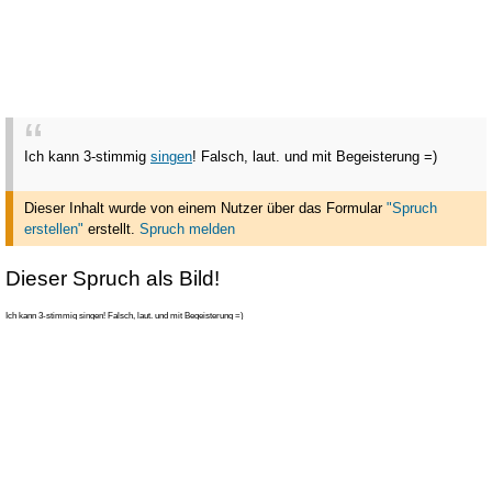
Ich kann 3-stimmig
singen
! Falsch, laut. und mit Begeisterung =)
Dieser Inhalt wurde von einem Nutzer über das Formular
"Spruch
erstellen"
erstellt
.
Spruch melden
Dieser Spruch als Bild!
Ich kann 3-stimmig singen! Falsch, laut. und mit Begeisterung =)