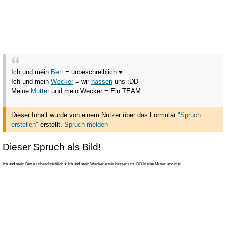
Ich und mein
Bett
= unbeschreiblich ♥
Ich und mein
Wecker
= wir
hassen
uns :DD
Meine
Mutter
und mein Wecker = Ein TEAM
Dieser Inhalt wurde von einem Nutzer über das Formular
"Spruch
erstellen"
erstellt
.
Spruch melden
Dieser Spruch als Bild!
Ich und mein Bett = unbeschreiblich ♥ Ich und mein Wecker = wir hassen uns :DD Meine Mutter und mei