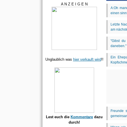
A N Z E I G E N
Unglaublich was
hier verkauft wird
!!
Lest euch die
Kommentare
dazu
durch!