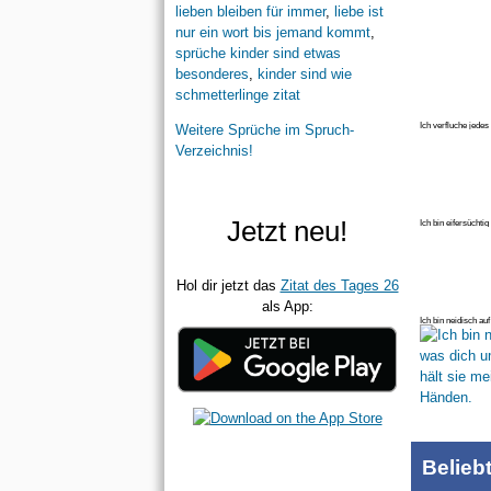
lieben bleiben für immer
,
liebe ist
nur ein wort bis jemand kommt
,
sprüche kinder sind etwas
besonderes
,
kinder sind wie
schmetterlinge zitat
Ich verfluche jedes
Weitere Sprüche im Spruch-
moment
Verzeichnis!
Jetzt neu!
Ich bin eifersüchti
diesen
Hol dir jetzt das
Zitat des Tages 26
als App:
Ich bin neidisch a
Moment h
Belieb