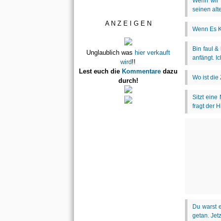
A N Z E I G E N
Unglaublich was
hier verkauft
wird
!!
Lest euch die
Kommentare
dazu
durch!