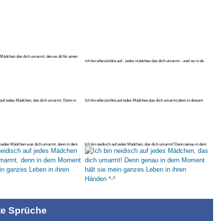
 Mädchen das dich umarmt, den es ält für einen
ich bin eifersüchtig auf - jedes mädchen das dich umarmt - weil es in de
g auf jedes Mädchen, das dich umarmt. Denn in
Ich bin eifersüchtig auf jedes Mädchen,das dich umarmt,denn in diesem
Mo
uf jedes Mädchen was dich umarmt, denn in dem
Ich bin neidisch auf jedes Mädchen, das dich umarmt! Denn genau in dem
M
te Sprüche