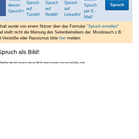
Spruch
nhalt wurde von einem Nutzer über das Formular
"Spruch erstellen"
d stellt nicht die Meinung des Seitenbetreibers dar. Missbrauch z.B.:
t-Verstöße oder Rassismus bitte
hier
melden.
pruch als Bild!
 Mädchen das dich umarmt, den es hält für einen moment, mein ein und alles, mein