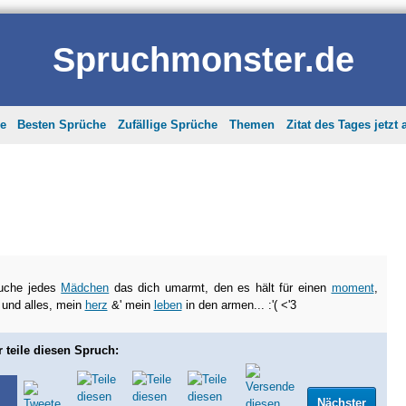
Spruchmonster.de
he
Besten Sprüche
Zufällige Sprüche
Themen
Zitat des Tages jetzt
luche jedes
Mädchen
das dich umarmt, den es hält für einen
moment
,
 und alles, mein
herz
&' mein
leben
in den armen... :'( <'3
r teile diesen Spruch:
Nächster