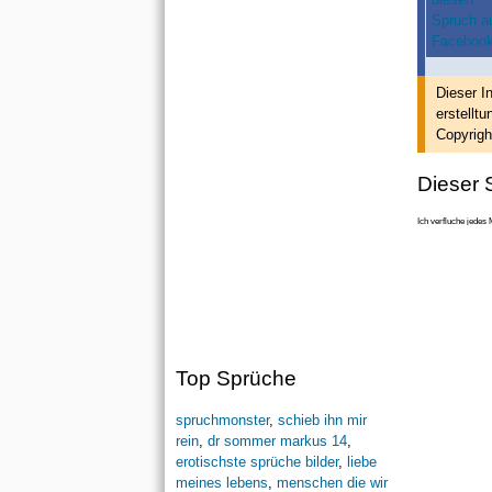
Dieser I
erstellt
un
Copyrigh
Dieser S
Ich verfluche jedes
Top Sprüche
spruchmonster
,
schieb ihn mir
rein
,
dr sommer markus 14
,
erotischste sprüche bilder
,
liebe
meines lebens
,
menschen die wir