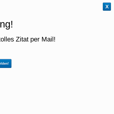
X
ng!
olles Zitat per Mail!
lden!