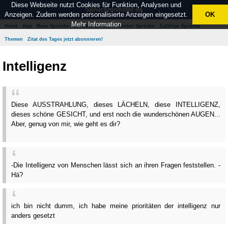
Diese Webseite nutzt Cookies für Funktion, Analysen und
Spruchmonster.de
Anzeigen. Zudem werden personalisierte Anzeigen eingesetzt.
OK
Mehr Information
Home
App
Neue Sprüche
Beliebte Sprüche
Besten Sprüche
Zufällige Sprüche
Themen
Zitat des Tages jetzt abonnieren!
Intelligenz
Diese AUSSTRAHLUNG, dieses LÄCHELN, diese INTELLIGENZ,
dieses schöne GESICHT, und erst noch die wunderschönen AUGEN...
Aber, genug von mir, wie geht es dir?
-Die Intelligenz von Menschen lässt sich an ihren Fragen feststellen. -
Hä?
ich bin nicht dumm, ich habe meine prioritäten der intelligenz nur
anders gesetzt