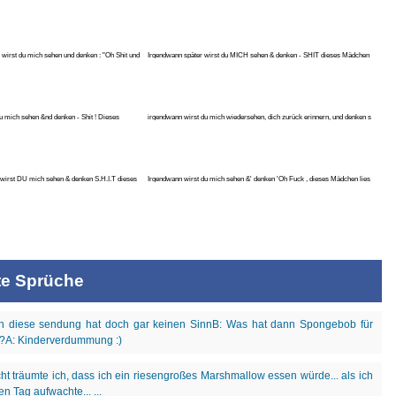
 wirst du mich sehen und denken : "Oh Shit und
Irgendwann später wirst du MICH sehen & denken - SHIT dieses Mädchen
lie
u mich sehen &nd denken - Shit ! Dieses
irgendwann wirst du mich wiedersehen, dich zurück erinnern, und denken s
wirst DU mich sehen & denken S.H.I.T dieses
Irgendwann wirst du mich sehen &' denken 'Oh Fuck , dieses Mädchen lies
te Sprüche