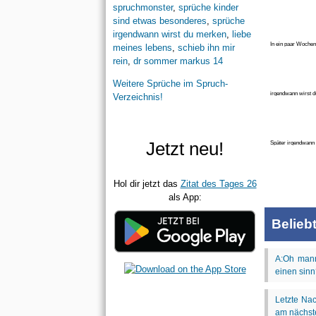
spruchmonster
,
sprüche kinder
sind etwas besonderes
,
sprüche
irgendwann wirst du merken
,
liebe
In ein paar Wochen
meines lebens
,
schieb ihn mir
dieses
rein
,
dr sommer markus 14
Weitere Sprüche im Spruch-
irgendwann wirst d
Verzeichnis!
Mädchen ließ i
Jetzt neu!
Später irgendwann 
Mädchen li
Hol dir jetzt das
Zitat des Tages 26
als App:
Belieb