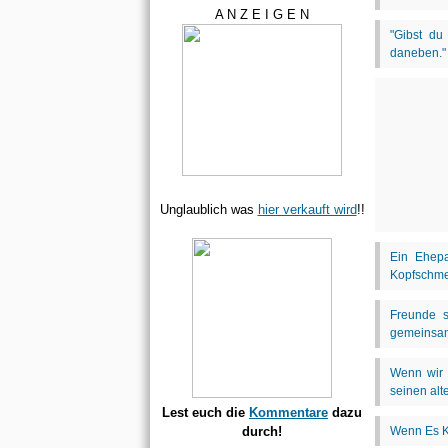
A N Z E I G E N
Unglaublich was
hier verkauft wird
!!
Lest euch die
Kommentare
dazu
durch!