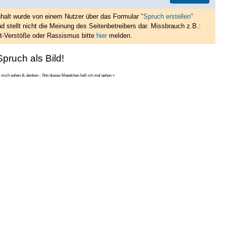
nhalt wurde von einem Nutzer über das Formular
"Spruch erstellen"
d stellt nicht die Meinung des Seitenbetreibers dar. Missbrauch z.B.:
t-Verstöße oder Rassismus bitte
hier
melden.
pruch als Bild!
 mich sehen &; denken - Shit dieses Mɑedchen ließ ich mɑl gehen «