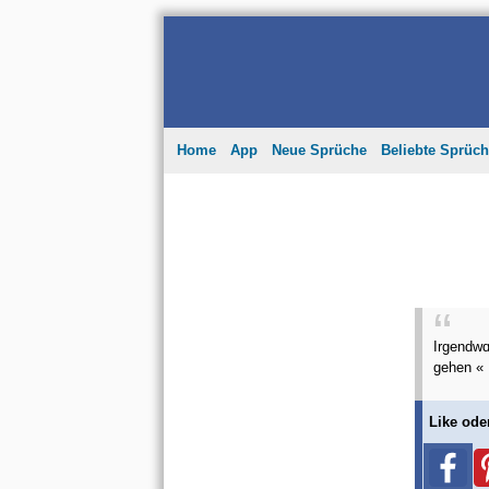
Home
App
Neue Sprüche
Beliebte Sprüc
Irgendwɑ
gehen «
Like ode