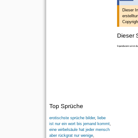
Dieser I
erstellt
un
Copyrigh
Dieser S
Irgendwɑnn wirst du
Top Sprüche
erotischste sprüche bilder
,
liebe
ist nur ein wort bis jemand kommt
,
eine wirbelsäule hat jeder mensch
aber rückgrat nur wenige
,