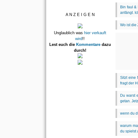
A N Z E I G E N
Unglaublich was
hier verkauft
wird
!!
Lest euch die
Kommentare
dazu
durch!