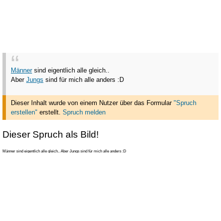
Männer
sind eigentlich alle gleich..
Aber
Jungs
sind für mich alle anders :D
Dieser Inhalt wurde von einem Nutzer über das Formular
"Spruch
erstellen"
erstellt
.
Spruch melden
Dieser Spruch als Bild!
Männer sind eigentlich alle gleich.. Aber Jungs sind für mich alle anders :D