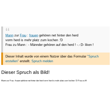
Mann
zur
Frau
:
frauen
gehören net hinter den herd
vorm herd is mehr platz zum kochen :'D
Frau zu Mann : - Männder gehören auf den herd ! -.-
:D- liken !
Dieser Inhalt wurde von einem Nutzer über das Formular
"Spruch
erstellen"
erstellt
.
Spruch melden
Dieser Spruch als Bild!
Mann zur Frau : frauen gehören net hinter den herd vorm herd is mehr platz zum kochen :'D Frau zu M