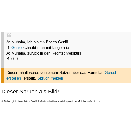
A: Muhaha, ich bin ein Böses Geni!!!
B:
Genie
schreibt man mit langem ie.
A: Muhaha, zurück in den Rechtschreibkurs!!
B: 0_0
Dieser Inhalt wurde von einem Nutzer über das Formular
"Spruch
erstellen"
erstellt
.
Spruch melden
Dieser Spruch als Bild!
A: Muhaha, ich bin ein Böses Geni!!! B: Genie schreibt man mit langem ie. A: Muhaha, zurück in den