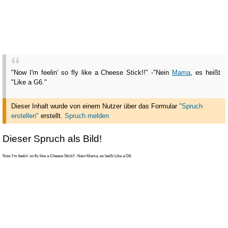
"Now I'm feelin' so fly like a Cheese Stick!!" -"Nein
Mama
, es heißt
"Like a G6."
Dieser Inhalt wurde von einem Nutzer über das Formular
"Spruch
erstellen"
erstellt
.
Spruch melden
Dieser Spruch als Bild!
Now I'm feelin' so fly like a Cheese Stick!! -Nein Mama, es heißt Like a G6.