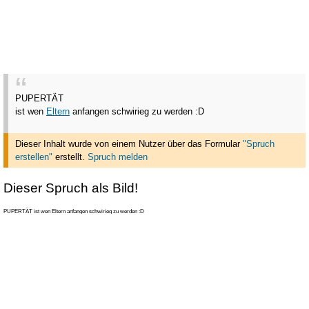
PUPERTÄT
ist wen
Eltern
anfangen schwirieg zu werden :D
Dieser Inhalt wurde von einem Nutzer über das Formular
"Spruch
erstellen"
erstellt
.
Spruch melden
Dieser Spruch als Bild!
PUPERTÄT ist wen Eltern anfangen schwirieg zu werden :D