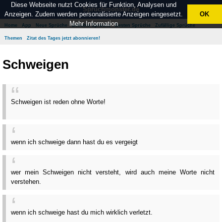
Diese Webseite nutzt Cookies für Funktion, Analysen und
Spruchmonster.de
Anzeigen. Zudem werden personalisierte Anzeigen eingesetzt.
OK
Mehr Information
Home
App
Neue Sprüche
Beliebte Sprüche
Besten Sprüche
Zufällige Sprüche
Themen
Zitat des Tages jetzt abonnieren!
Schweigen
Schweigen ist reden ohne Worte!
wenn ich schweige dann hast du es vergeigt
wer mein Schweigen nicht versteht, wird auch meine Worte nicht
verstehen.
wenn ich schweige hast du mich wirklich verletzt.