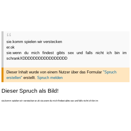
sie.komm spielen wir verstecken
er.ok
sie.wenn du mich findest gibts sex und falls nicht ich bin im
schrank
XDDDDDDDDDDDDDDDDD
Dieser Inhalt wurde von einem Nutzer über das Formular
"Spruch
erstellen"
erstellt
.
Spruch melden
Dieser Spruch als Bild!
sie.komm spielen wir verstecken er.ok sie.wenn du mich findest gibts sex und falls nicht ich bin im