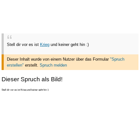
Stell dir vor es ist
Krieg
und keiner geht hin :)
Dieser Inhalt wurde von einem Nutzer über das Formular
"Spruch
erstellen"
erstellt
.
Spruch melden
Dieser Spruch als Bild!
Stell dir vor es ist Krieg und keiner geht hin :)