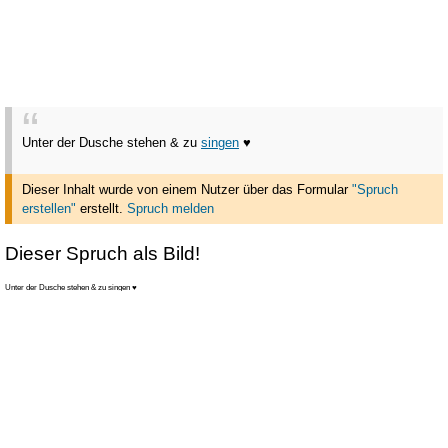
Unter der Dusche stehen & zu
singen
♥
Dieser Inhalt wurde von einem Nutzer über das Formular
"Spruch
erstellen"
erstellt
.
Spruch melden
Dieser Spruch als Bild!
Unter der Dusche stehen & zu singen ♥