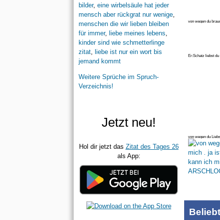
bilder
,
eine wirbelsäule hat jeder
mensch aber rückgrat nur wenige
,
von wegen du brauch
menschen die wir lieben bleiben
anstupsen gilt nicht
für immer
,
liebe meines lebens
,
kinder sind wie schmetterlinge
zitat
,
liebe ist nur ein wort bis
Er:Schatz liebst du 
jemand kommt
überalles ♥ Er:Lieb
Weitere Sprüche im Spruch-
Verzeichnis!
Jetzt neu!
von wegen du Liebst
kann ich mich selb
Hol dir jetzt das
Zitat des Tages 26
als App:
Belieb