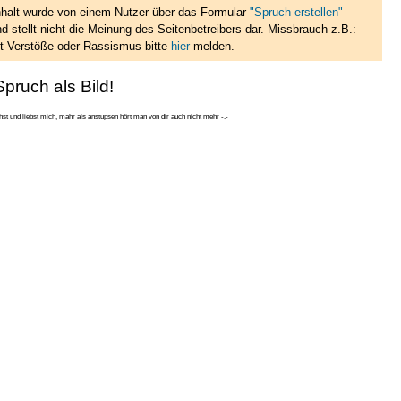
nhalt wurde von einem Nutzer über das Formular
"Spruch erstellen"
d stellt nicht die Meinung des Seitenbetreibers dar. Missbrauch z.B.:
t-Verstöße oder Rassismus bitte
hier
melden.
pruch als Bild!
st und liebst mich, mahr als anstupsen hört man von dir auch nicht mehr -.-