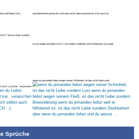
st und liebst mich ,
anscheinend brauchst du mich jetzt nicht, dann brauchst du mich auch nic
 als kontakt
mich ? Sie:Ja, klaar schatzii
st
ja von wegen du liebst mich :( von wegen mädchen sind schlampen von wege
wenn du jemanden liebst wegen seiner Schönheit, ist das nicht Liebe sond
 mich . ja ist kar . verarschen
st
te Sprüche