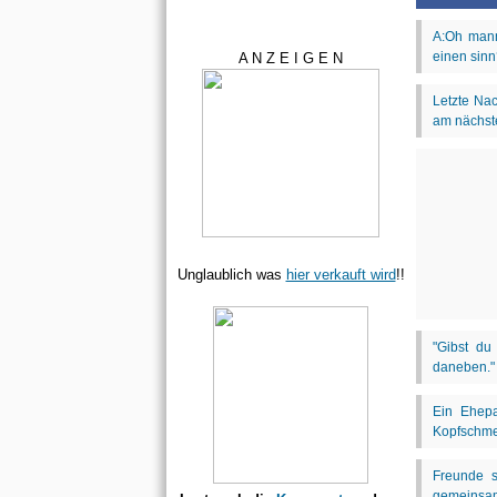
A N Z E I G E N
Unglaublich was
hier verkauft wird
!!