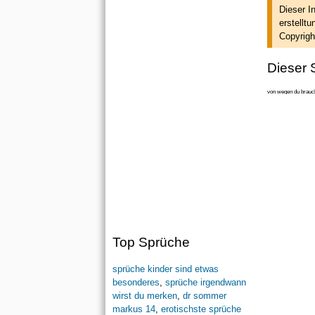
Dieser I
erstellt
un
Copyrigh
Dieser S
von wegen du brauch
Top Sprüche
sprüche kinder sind etwas
besonderes
,
sprüche irgendwann
wirst du merken
,
dr sommer
markus 14
,
erotischste sprüche