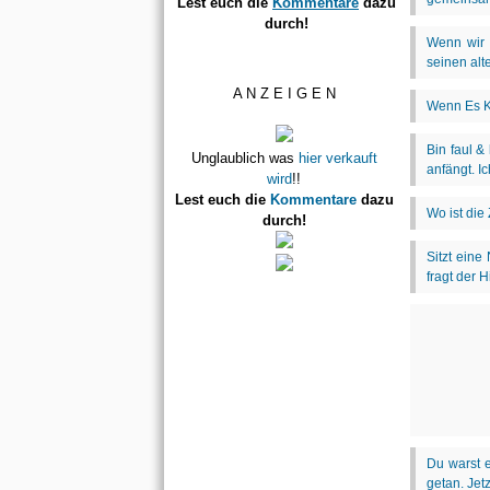
Lest euch die
Kommentare
dazu
durch!
A N Z E I G E N
Unglaublich was
hier verkauft
wird
!!
Lest euch die
Kommentare
dazu
durch!