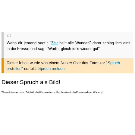
Wenn dir jemand sagt : "
Zeit
heilt alle Wunden" dann schlag ihm eins
in die Fresse und sag: "Warte, gleich ist's wieder gut"
Dieser Inhalt wurde von einem Nutzer über das Formular
"Spruch
erstellen"
erstellt
.
Spruch melden
Dieser Spruch als Bild!
Wenn dir jemand sagt : Zeit heilt alle Wunden dann schlag ihm eins in die Fresse und sag: Warte, gl