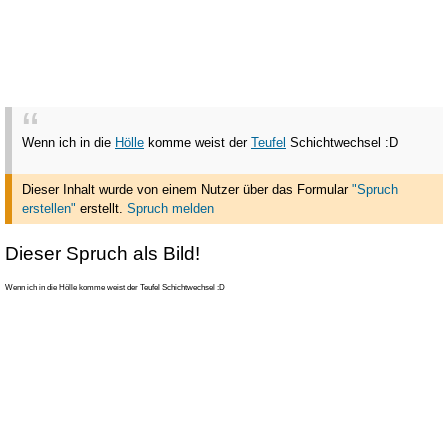
Wenn ich in die
Hölle
komme weist der
Teufel
Schichtwechsel :D
Dieser Inhalt wurde von einem Nutzer über das Formular
"Spruch
erstellen"
erstellt
.
Spruch melden
Dieser Spruch als Bild!
Wenn ich in die Hölle komme weist der Teufel Schichtwechsel :D