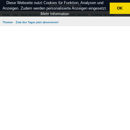
Diese Webseite nutzt Cookies für Funktion, Analysen und
Spruchmonster.de
Anzeigen. Zudem werden personalisierte Anzeigen eingesetzt.
OK
Mehr Information
Home
App
Neue Sprüche
Beliebte Sprüche
Besten Sprüche
Zufällige Sprüche
Themen
Zitat des Tages jetzt abonnieren!