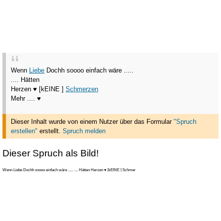
Wenn
Liebe
Dochh soooo einfach wäre .....
.... Hätten
Herzen ♥ [kEINE ]
Schmerzen
Mehr .... ♥
Dieser Inhalt wurde von einem Nutzer über das Formular
"Spruch
erstellen"
erstellt
.
Spruch melden
Dieser Spruch als Bild!
Wenn Liebe Dochh soooo einfach wäre ..... .... Hätten Herzen ♥ [kEINE ] Schmer