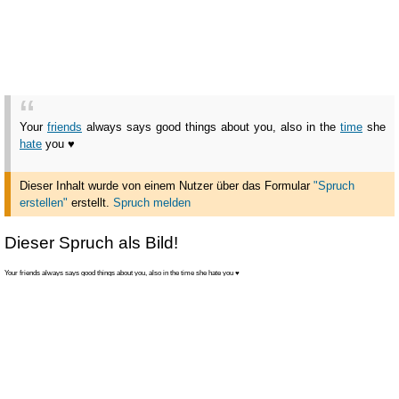
Your
friends
always says good things about you, also in the
time
she
hate
you ♥
Dieser Inhalt wurde von einem Nutzer über das Formular
"Spruch
erstellen"
erstellt
.
Spruch melden
Dieser Spruch als Bild!
Your friends always says good things about you, also in the time she hate you ♥