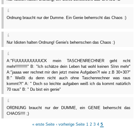
Ordnung braucht nur der Dumme. Ein Genie beherrscht das Chaos :)
Nur Idioten halten Ordnung! Genie's beherrschen das Chaos :)
A:"FUUUUUUUUUUCK mein TASCHENRECHNER geht ncht
mehr!!!!!!!!!!" B: "Ich schätze dein Leben hat wohl keinen SInn mehr"
A:"jaaaa wer rechnet mir den jetzt meine Aufgaben?! wie z.B 30+30?"
B:" Weißt du denn nicht auch ohne Taschenrechner was raus
kommt?!" A: " Doch so leichte aufgaben weiß ich da kommt natürlich
70 raus" B: " Du bist ein genie"
ORDNUNG braucht nur der DUMME, ein GENIE beherrscht das
CHAOS!!!! ;)
« erste Seite
‹ vorherige Seite
1
2
3
4
5