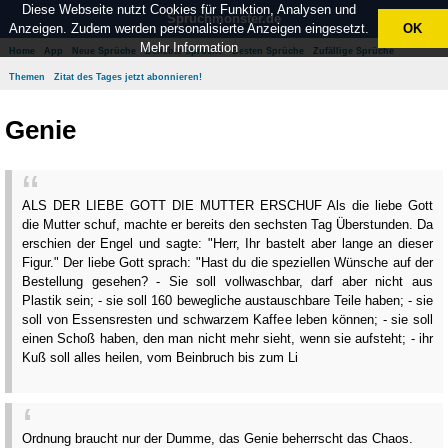
Diese Webseite nutzt Cookies für Funktion, Analysen und
Spruchmonster.de
Anzeigen. Zudem werden personalisierte Anzeigen eingesetzt.
OK
Mehr Information
Home
App
Neue Sprüche
Beliebte Sprüche
Besten Sprüche
Zufällige Sprüche
Themen
Zitat des Tages jetzt abonnieren!
Genie
ALS DER LIEBE GOTT DIE MUTTER ERSCHUF Als die liebe Gott
die Mutter schuf, machte er bereits den sechsten Tag Überstunden. Da
erschien der Engel und sagte: "Herr, Ihr bastelt aber lange an dieser
Figur." Der liebe Gott sprach: "Hast du die speziellen Wünsche auf der
Bestellung gesehen? - Sie soll vollwaschbar, darf aber nicht aus
Plastik sein; - sie soll 160 bewegliche austauschbare Teile haben; - sie
soll von Essensresten und schwarzem Kaffee leben können; - sie soll
einen Schoß haben, den man nicht mehr sieht, wenn sie aufsteht; - ihr
Kuß soll alles heilen, vom Beinbruch bis zum Li
Ordnung braucht nur der Dumme, das Genie beherrscht das Chaos.