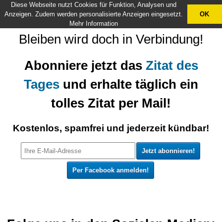
Diese Webseite nutzt Cookies für Funktion, Analysen und
X
Anzeigen. Zudem werden personalisierte Anzeigen eingesetzt.
OK
Mehr Information
Bleiben wird doch in Verbindung!
Abonniere jetzt das
Zitat des
Tages
und erhalte täglich ein
tolles Zitat per Mail!
Kostenlos, spamfrei und jederzeit kündbar!
Per Facebook anmelden!