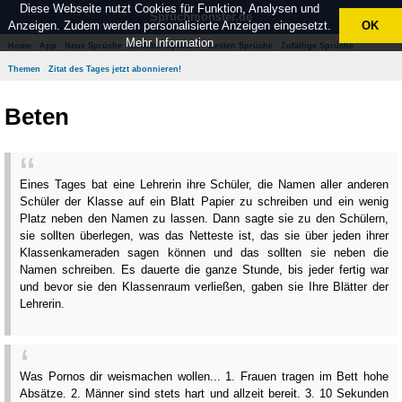
Diese Webseite nutzt Cookies für Funktion, Analysen und
Spruchmonster.de
Anzeigen. Zudem werden personalisierte Anzeigen eingesetzt.
OK
Mehr Information
Home
App
Neue Sprüche
Beliebte Sprüche
Besten Sprüche
Zufällige Sprüche
Themen
Zitat des Tages jetzt abonnieren!
Beten
Eines Tages bat eine Lehrerin ihre Schüler, die Namen aller anderen
Schüler der Klasse auf ein Blatt Papier zu schreiben und ein wenig
Platz neben den Namen zu lassen. Dann sagte sie zu den Schülern,
sie sollten überlegen, was das Netteste ist, das sie über jeden ihrer
Klassenkameraden sagen können und das sollten sie neben die
Namen schreiben. Es dauerte die ganze Stunde, bis jeder fertig war
und bevor sie den Klassenraum verließen, gaben sie Ihre Blätter der
Lehrerin.
Was Pornos dir weismachen wollen... 1. Frauen tragen im Bett hohe
Absätze. 2. Männer sind stets hart und allzeit bereit. 3. 10 Sekunden