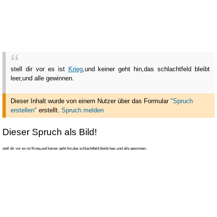
stell dir vor es ist
Krieg
,und keiner geht hin,das schlachtfeld bleibt
leer,und alle gewinnen.
Dieser Inhalt wurde von einem Nutzer über das Formular
"Spruch
erstellen"
erstellt
.
Spruch melden
Dieser Spruch als Bild!
stell dir vor es ist Krieg,und keiner geht hin,das schlachtfeld bleibt leer,und alle gewinnen.